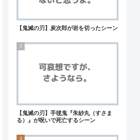
【鬼滅の刃】炭次郎が岩を切ったシーン
【鬼滅の刃】手毬鬼『朱紗丸（すさま
る）』が呪いで死亡するシーン