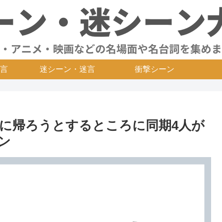
言
迷シーン・迷言
衝撃シーン
に帰ろうとするところに同期4人が
ン