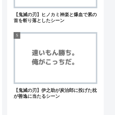
【鬼滅の刃】ヒノカミ神楽と爆血で累の
首を斬り落としたシーン
【鬼滅の刃】伊之助が炭治郎に投げた枕
が善逸に当たるシーン